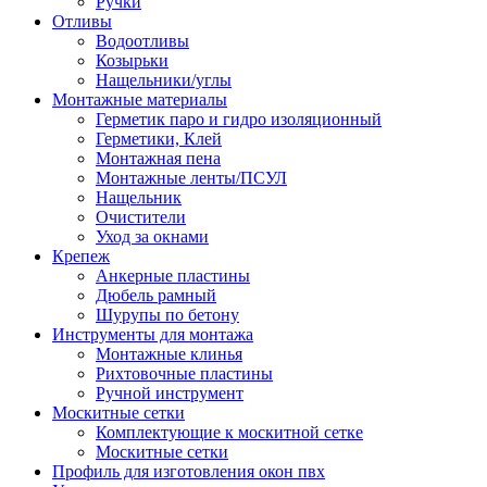
Ручки
Отливы
Водоотливы
Козырьки
Нащельники/углы
Монтажные материалы
Герметик паро и гидро изоляционный
Герметики, Клей
Монтажная пена
Монтажные ленты/ПСУЛ
Нащельник
Очистители
Уход за окнами
Крепеж
Анкерные пластины
Дюбель рамный
Шурупы по бетону
Инструменты для монтажа
Монтажные клинья
Рихтовочные пластины
Ручной инструмент
Москитные сетки
Комплектующие к москитной сетке
Москитные сетки
Профиль для изготовления окон пвх