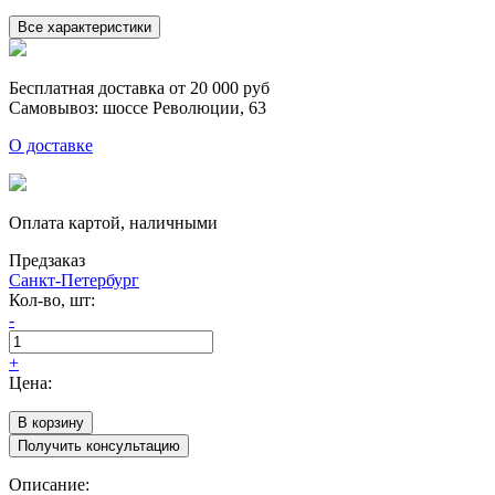
Все характеристики
Бесплатная доставка от 20 000 руб
Самовывоз: шоссе Революции, 63
О доставке
Оплата картой, наличными
Предзаказ
Санкт-Петербург
Кол-во, шт:
-
Количество
товара
+
Герметик
Цена:
СТИЗ
А
В корзину
для
Получить консультацию
внешнего
использования,
Описание: