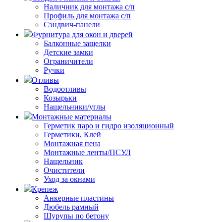
Наличник для монтажа с/п
Профиль для монтажа с/п
Сэндвич-панели
Фурнитура для окон и дверей
Балконные защелки
Детские замки
Ограничители
Ручки
Отливы
Водоотливы
Козырьки
Нащельники/углы
Монтажные материалы
Герметик паро и гидро изоляционный
Герметики, Клей
Монтажная пена
Монтажные ленты/ПСУЛ
Нащельник
Очистители
Уход за окнами
Крепеж
Анкерные пластины
Дюбель рамный
Шурупы по бетону