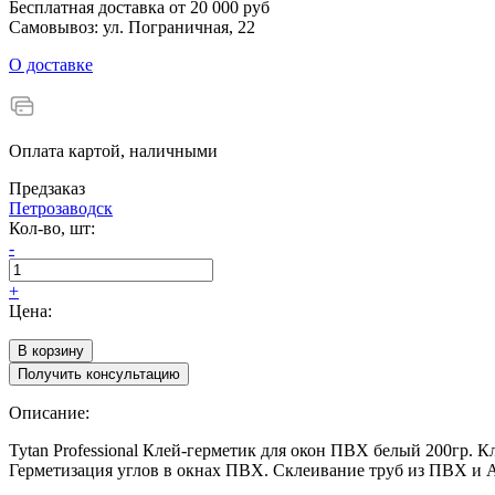
Бесплатная доставка от 20 000 руб
Самовывоз: ул. Пограничная, 22
О доставке
Оплата картой, наличными
Предзаказ
Петрозаводск
Кол-во, шт:
-
Количество
товара
+
Tytan
Цена:
Professional
Клей-
В корзину
герметик
Получить консультацию
для
окон
Описание:
ПВХ
белый
Tytan Professional Клей-герметик для окон ПВХ белый 200гр. 
200гр
Герметизация углов в окнах ПВХ. Склеивание труб из ПВХ и АБ