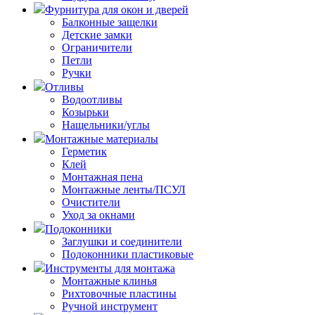
Фурнитура для окон и дверей
Балконные защелки
Детские замки
Ограничители
Петли
Ручки
Отливы
Водоотливы
Козырьки
Нащельники/углы
Монтажные материалы
Герметик
Клей
Монтажная пена
Монтажные ленты/ПСУЛ
Очистители
Уход за окнами
Подоконники
Заглушки и соединители
Подоконники пластиковые
Инструменты для монтажа
Монтажные клинья
Рихтовочные пластины
Ручной инструмент