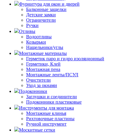
Фурнитура для окон и дверей
Балконные защелки
Детские замки
Ограничители
Ручки
Отливы
Водоотливы
Козырьки
Нащельники/углы
Монтажные материалы
Герметик паро и гидро изоляционный
Герметики, Клей
Монтажная пена
Монтажные ленты/ПСУЛ
Очистители
Уход за окнами
Подоконники
Заглушки и соединители
Подоконники пластиковые
Инструменты для монтажа
Монтажные клинья
Рихтовочные пластины
Ручной инструмент
Москитные сетки