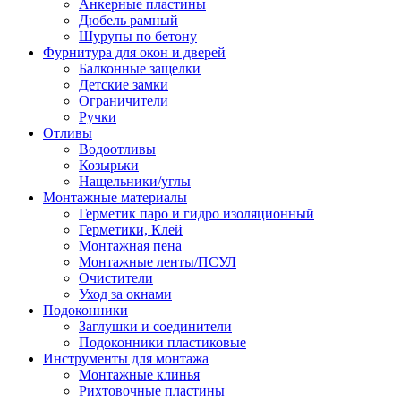
Анкерные пластины
Дюбель рамный
Шурупы по бетону
Фурнитура для окон и дверей
Балконные защелки
Детские замки
Ограничители
Ручки
Отливы
Водоотливы
Козырьки
Нащельники/углы
Монтажные материалы
Герметик паро и гидро изоляционный
Герметики, Клей
Монтажная пена
Монтажные ленты/ПСУЛ
Очистители
Уход за окнами
Подоконники
Заглушки и соединители
Подоконники пластиковые
Инструменты для монтажа
Монтажные клинья
Рихтовочные пластины