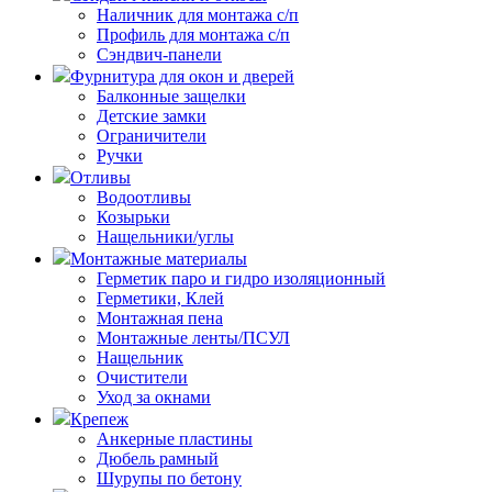
Наличник для монтажа с/п
Профиль для монтажа с/п
Сэндвич-панели
Фурнитура для окон и дверей
Балконные защелки
Детские замки
Ограничители
Ручки
Отливы
Водоотливы
Козырьки
Нащельники/углы
Монтажные материалы
Герметик паро и гидро изоляционный
Герметики, Клей
Монтажная пена
Монтажные ленты/ПСУЛ
Нащельник
Очистители
Уход за окнами
Крепеж
Анкерные пластины
Дюбель рамный
Шурупы по бетону