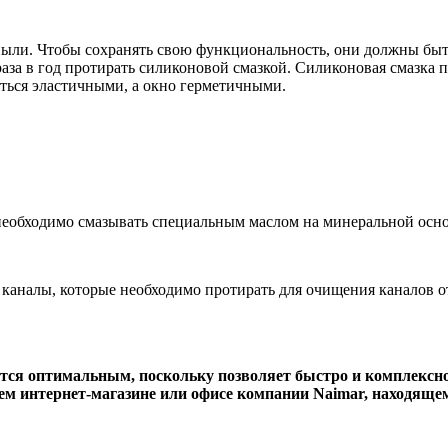
пыли. Чтобы сохранять свою функциональность, они должны быт
за в год протирать силиконовой смазкой. Силиконовая смазка пр
аться эластичными, а окно герметичными.
необходимо смазывать специальным маслом на минеральной основе
е каналы, которые необходимо протирать для очищения каналов о
я оптимальным, поскольку позволяет быстро и комплексно 
м интернет-магазине или офисе компании Naimar, находящем